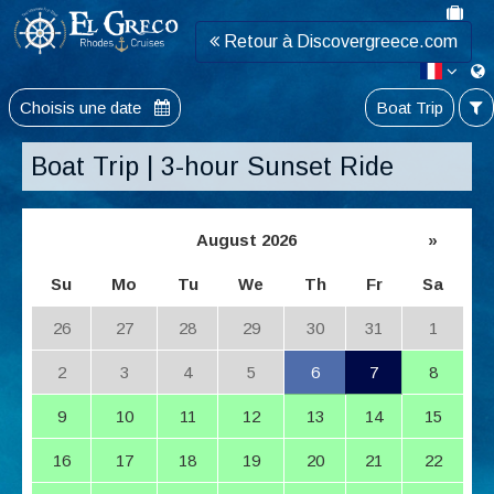
Retour à Discovergreece.com
Choisis une date
Boat Trip
Boat Trip | 3-hour Sunset Ride
August 2026
»
Su
Mo
Tu
We
Th
Fr
Sa
26
27
28
29
30
31
1
2
3
4
5
6
7
8
9
10
11
12
13
14
15
16
17
18
19
20
21
22